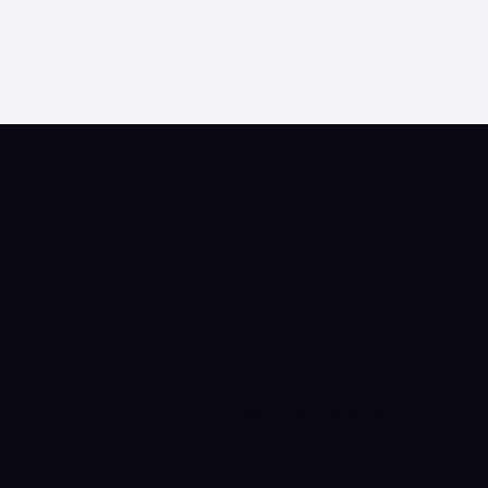
Jetzt kosten
anmelden
Direkt per Mail, was VIA X möglich macht. 
Reisen und mehr. Jetzt
YOUR TURN
abonni